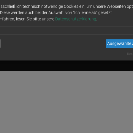
sschließlich technisch notwendige Cookies ein, um unsere Webseiten opti
 Diese werden auch bei der Auswahl von "Ich lehne ab" gesetzt.
fahren, lesen Sie bitte unsere
Datenschutzerklärung
.
Ausgewählte 
Real
©
Segelabteilung des
TSV Schilksee von 1947 e.V.
/ 2026