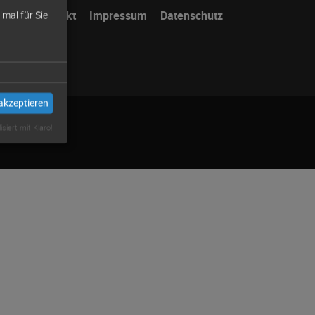
Navigation
Kontakt
Impressum
Datenschutz
mal für Sie
überspringen
akzeptieren
isiert mit Klaro!