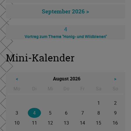
September 2026 >
4
Vortrag zum Thema "Honig- und Wildbienen"
Mini-Kalender
<
August 2026
>
Mo
Di
Mi
Do
Fr
Sa
So
ntag
enstag
ttwoch
nnerstag
eitag
mstag
nntag
1
2
3
4
5
6
7
8
9
10
11
12
13
14
15
16