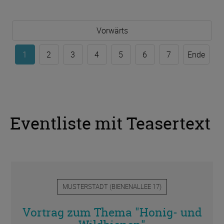
Vorwärts
1
2
3
4
5
6
7
Ende
Eventliste mit Teasertext
MUSTERSTADT
(
BIENENALLEE 17
)
Vortrag zum Thema "Honig- und