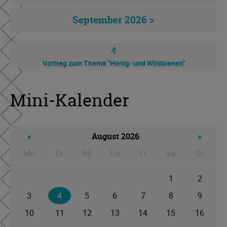
September 2026 >
4
Vortrag zum Thema "Honig- und Wildbienen"
Mini-Kalender
<
August 2026
>
Mo
Di
Mi
Do
Fr
Sa
So
ntag
enstag
ttwoch
nnerstag
eitag
mstag
nntag
1
2
3
4
5
6
7
8
9
10
11
12
13
14
15
16