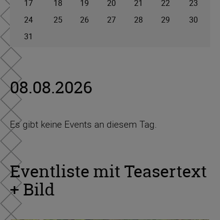
17
18
19
20
21
22
23
24
25
26
27
28
29
30
31
08.08.2026
Es gibt keine Events an diesem Tag.
Eventliste mit Teasertext
+ Bild