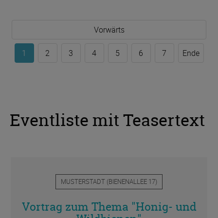
Vorwärts
1
2
3
4
5
6
7
Ende
Eventliste mit Teasertext
MUSTERSTADT
(
BIENENALLEE 17
)
Vortrag zum Thema "Honig- und