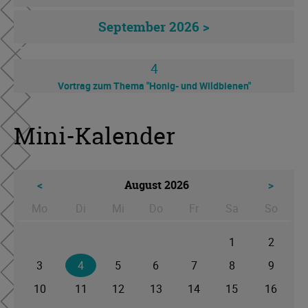
September 2026 >
4
Vortrag zum Thema "Honig- und Wildbienen"
Mini-Kalender
<
August 2026
>
Mo
Di
Mi
Do
Fr
Sa
So
ntag
enstag
ttwoch
nnerstag
eitag
mstag
nntag
1
2
3
4
5
6
7
8
9
10
11
12
13
14
15
16