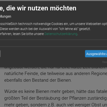
e, die wir nutzen möchten
ellungen
Bienen schützen!
sschließlich technisch notwendige Cookies ein, um unsere Webseiten opti
Was man für eine bienenf
 Diese werden auch bei der Auswahl von "Ich lehne ab" gesetzt.
fahren, lesen Sie bitte unsere
Datenschutzerklärung
.
tun kann.
Es gibt viele Faktoren, die für das Bienensterben ve
Ausgewählte 
Bienen nicht mehr genug Nahrung, da in der Lands
Real
angebaut werden, die nur für eine kurze Zeit blühen
natürliche Feinde, die teilweise aus anderen Regio
ebenfalls den Bestand der Bienen.
Würde es keine Bienen mehr geben, hätte das fatale 
größten Teil der Bestäubung der Pflanzen zuständig
mehr geben, sondern z.B. auch viel weniger Obst 