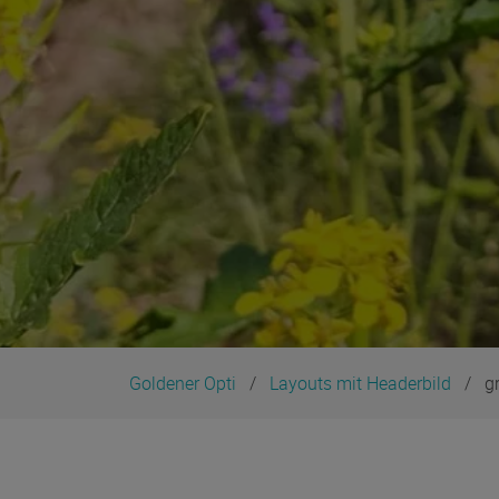
Goldener Opti
Layouts mit Headerbild
g