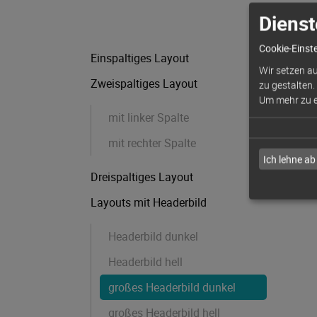
Dienst
Cookie-Einst
Navigation
Einspaltiges Layout
überspringen
Wir setzen au
Zweispaltiges Layout
zu gestalten.
Um mehr zu er
mit linker Spalte
mit rechter Spalte
Ich lehne ab
Dreispaltiges Layout
Layouts mit Headerbild
Headerbild dunkel
Headerbild hell
großes Headerbild dunkel
großes Headerbild hell