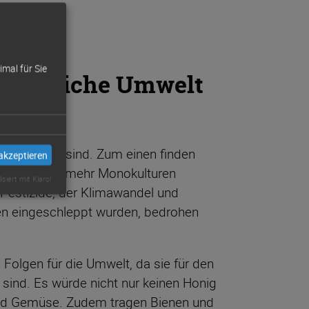
mal für Sie
reundliche Umwelt
rantwortlich sind. Zum einen finden
akzeptieren
chaft immer mehr Monokulturen
isiert mit Klaro!
. Pestizide, der Klimawandel und
nen eingeschleppt wurden, bedrohen
Folgen für die Umwelt, da sie für den
 sind. Es würde nicht nur keinen Honig
und Gemüse. Zudem tragen Bienen und