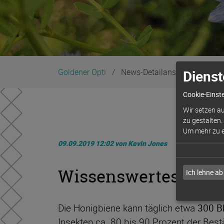
Dienst
Goldener Opti
News-Detailansicht
Cookie-Einst
Wir setzen au
zu gestalten.
Um mehr zu er
09.09.2019 12:02
von Kevin Jones
Wissenswertes
Ich lehne ab
Die Honigbiene kann täglich etwa
300 B
Insekten ca. 80 bis 90 Prozent der Bes