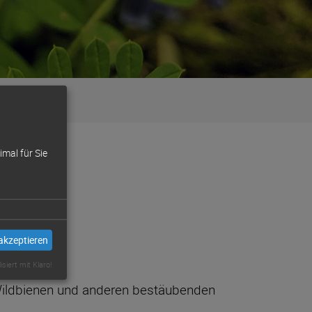
mal für Sie
akzeptieren
isiert mit Klaro!
ldbienen und anderen bestäubenden