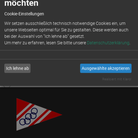
möchten
ANKÜNDIGUNG
: Am Sonntag,
07.12.2025, um 16 Uhr öffnen wir das
Cookie-Einstellungen
Meldeportal zum Goldenen- und
Wir setzen ausschließlich technisch notwendige Cookies ein, um
Silbernen-Opti 2026 auf
unsere Webseiten optimal für Sie zu gestalten. Diese werden auch
manage2sail.com
bei der Auswahl von "Ich lehne ab" gesetzt.
Um mehr zu erfahren, lesen Sie bitte unsere
Datenschutzerklärung
.
Viele Grüße
Eure Regattaleitung
Ich lehne ab
Ausgewählte akzeptieren
Realisiert mit Klaro!